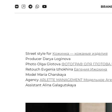
BRAN
Street style for
Кожинка — кожаные изделия
Producer Darya Loginova
Photo Olga Glotova
ФОТОГРАФ ОЛЯ ГЛОТОВА |
Retouch Evgenia Izhokhina
Евгения Ижохина
Model Maria Charskaya
Agency
ARLETTE MANAGEMENT Модельное Аге
Assistant Alina Galagutskaya