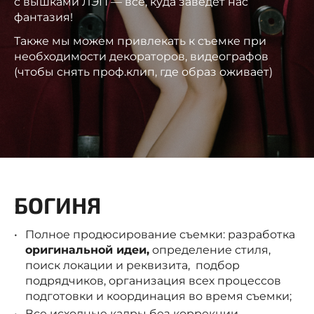
с вышками ЛЭП — все, куда заведет нас
фантазия!
Также мы можем привлекать к съемке при
необходимости декораторов, видеографов
(чтобы снять проф.клип, где образ оживает)
БОГИНЯ
Полное продюсирование съемки: разработка
оригинальной идеи,
определение стиля,
поиск локации и реквизита, подбор
подрядчиков, организация всех процессов
подготовки и координация во время съемки;
Все исходные кадры без коррекции