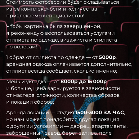
Стоимость фотосессии будет складываться
из ее комплексности и количества
привлекаемых специалистов!
Чтобы картинка была завершенной,
я рекомендую воспользоваться услугами
стилиста по одежде, визажиста и стилиста
по волосам!
1 образ от стилиста по одежде — от
5000р
,
арендная одежда оплачивается дополнительно,
стилист всегда сообщает, сколько именно;
Мейк и укладка — от
8000р до 15 000р
и больше, цена варьируется в зависимости
от мастера, сложности, количества образов
и локации сборов;
Аренда локации — студия
1500-3000 ЗА ЧАС
,
но нам может понадобится другая локация
с другими условиями — дворец, апартаменты,
заброшенный завод, берег залива, поле